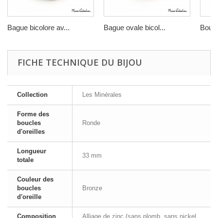
Bague bicolore av...
Bague ovale bicol...
Boucle
FICHE TECHNIQUE DU BIJOU
Collection
Les Minérales
Forme des
boucles
Ronde
d'oreilles
Longueur
33 mm
totale
Couleur des
boucles
Bronze
d'oreille
Composition
Alliage de zinc (sans plomb, sans nickel