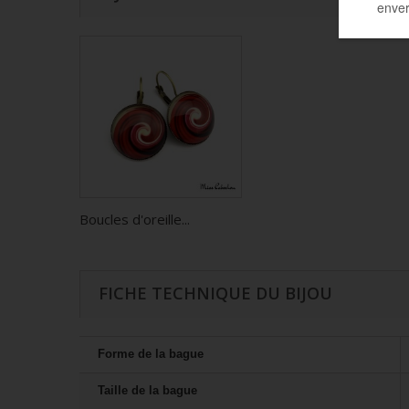
Boucles d'oreille...
FICHE TECHNIQUE DU BIJOU
Forme de la bague
Taille de la bague