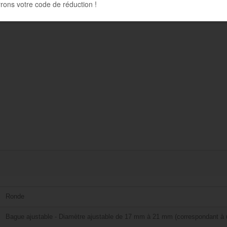
Ronde
Bague ajustable - Diamètre ajustable de 17 mm à 21 mm (correspondant à u