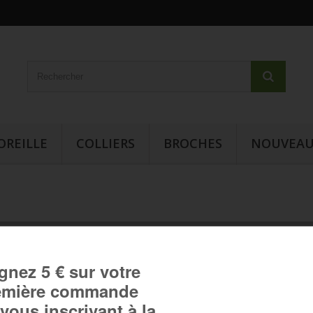
OREILLE
COLLIERS
BROCHES
NOUVEAU
Bague "Tourbillon"
Bague "Tourbillon" :