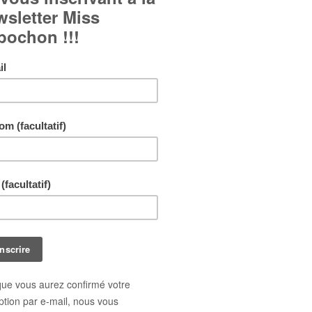
Cabochon en verre bombé.
Couleurs dominantes : Rouge, crème, noir et b
Bague réglable et ajustable à tous les doigts.
Livraison gratuite !
En achetant ce bijou vous pouvez gagner jusq
points de fidélité
. Votre panier totalisera
9
poi
pouvant être transformé(s) en un bon de réduct
0,90 €
.