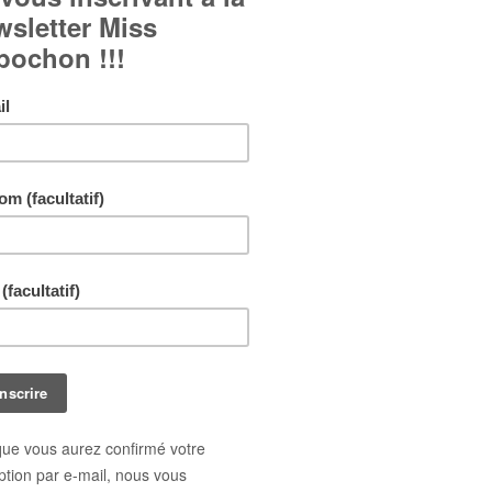
Cabochon en verre bombé.
Couleurs dominantes : Violet.
Bague réglable et ajustable à tous les doigts.
Livraison gratuite !
En achetant ce bijou vous pouvez gagner jusq
points de fidélité
. Votre panier totalisera
9
poi
pouvant être transformé(s) en un bon de réduct
0,90 €
.