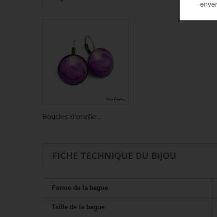
Boucles d'oreille...
FICHE TECHNIQUE DU BIJOU
Forme de la bague
Taille de la bague