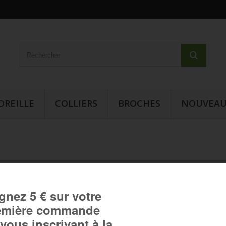
OREILLE
COLLIERS
BROCHES
NOUVEAU
Bague "La couleur pourpre"
Bague "La couleur pourpre" :