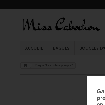
ACCUEIL
BAGUES
BOUCLES D'
Bague "La couleur pourpre"