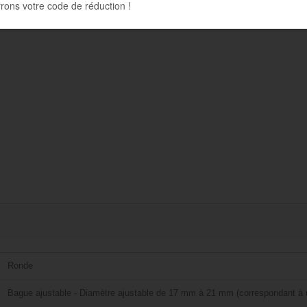
Ronde
Bague ajustable - Diamètre ajustable de 17 mm à 21 mm (correspondant à u