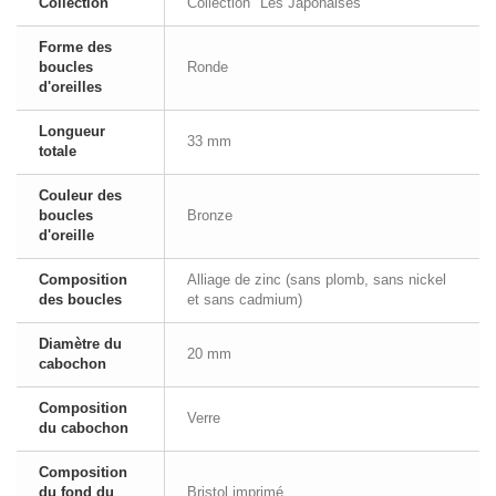
Collection
Collection "Les Japonaises"
Forme des
boucles
Ronde
d'oreilles
Longueur
33 mm
totale
Couleur des
boucles
Bronze
d'oreille
Composition
Alliage de zinc (sans plomb, sans nickel
des boucles
et sans cadmium)
Diamètre du
20 mm
cabochon
Composition
Verre
du cabochon
Composition
du fond du
Bristol imprimé