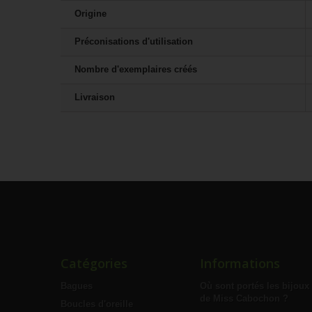
Origine
Préconisations d'utilisation
Nombre d'exemplaires créés
Livraison
Catégories
Informations
Bagues
Où sont portés les bijoux
de Miss Cabochon ?
Boucles d'oreille