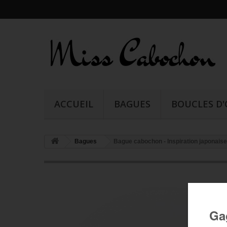
ACCUEIL
BAGUES
BOUCLES D'
Bagues
Bague cabochon - Inspiration japonaise