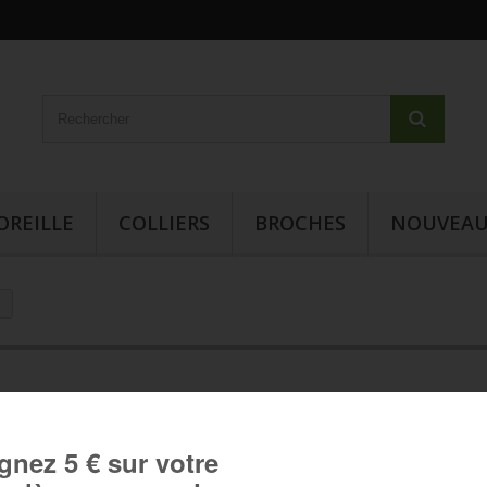
OREILLE
COLLIERS
BROCHES
NOUVEAU
Bague cabochon - Inspiration
japonaise