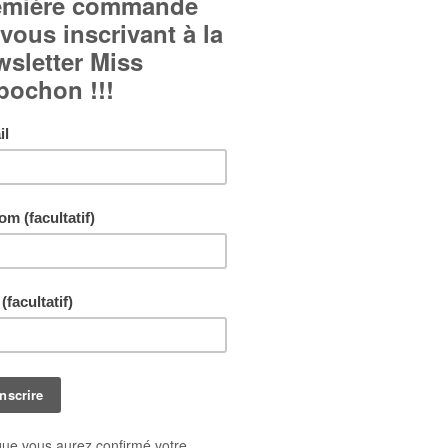
Bague cabochon fantaisie à motif floral japonais :
Cabochon en verre bombé.
Fond en papier japonais.
Bague réglable et ajustable à tous les doigts.
Bijou réalisé en un seul exemplaire !
Livraison gratuite !
En achetant ce bijou vous pouvez gagner jusq
points de fidélité
. Votre panier totalisera
11
po
pouvant être transformé(s) en un bon de réduct
1,10 €
.