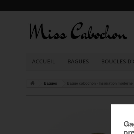
ACCUEIL
BAGUES
BOUCLES D'
Bagues
Bague cabochon - Inspiration moderne