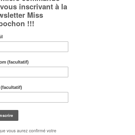
Bague fantaisie à motifs floraux :
Cabochon en verre bombé.
Fond en bristol imprimé.
Bague réglable et ajustable à tous les doigts.
Livraison gratuite !
En achetant ce bijou vous pouvez gagner jusq
points de fidélité
. Votre panier totalisera
10
po
pouvant être transformé(s) en un bon de réduct
1,00 €
.