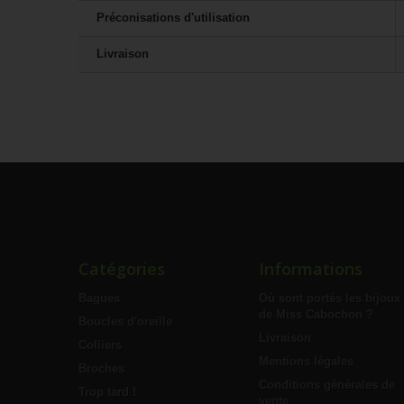
Préconisations d'utilisation
Livraison
Catégories
Informations
Bagues
Où sont portés les bijoux
de Miss Cabochon ?
Boucles d'oreille
Livraison
Colliers
Mentions légales
Broches
Conditions générales de
Trop tard !
vente