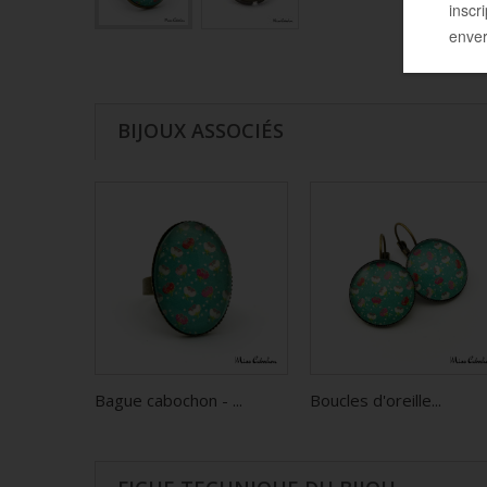
BIJOUX ASSOCIÉS
Bague cabochon - ...
Boucles d'oreille...