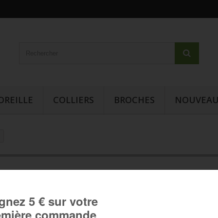
OREILLE
COLLIERS
BROCHES
NOUVEAU
Bague cabochon - Inspiration
moderne