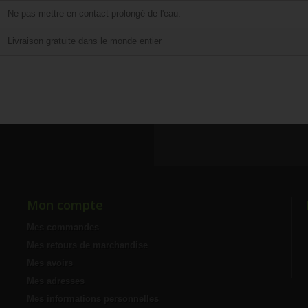
Ne pas mettre en contact prolongé de l'eau.
Livraison gratuite dans le monde entier
Mon compte
Mes commandes
Mes retours de marchandise
Mes avoirs
Mes adresses
Mes informations personnelles