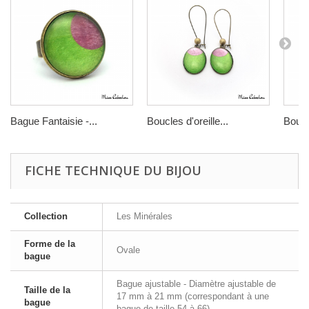
Bague Fantaisie -...
Boucles d'oreille...
Boucle
FICHE TECHNIQUE DU BIJOU
Collection
Les Minérales
Forme de la
Ovale
bague
Bague ajustable - Diamètre ajustable de
Taille de la
17 mm à 21 mm (correspondant à une
bague
bague de taille 54 à 66)