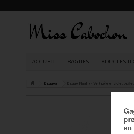
ACCUEIL
BAGUES
BOUCLES D'
Bagues
Bague Flashy - Vert pâle et violet paille