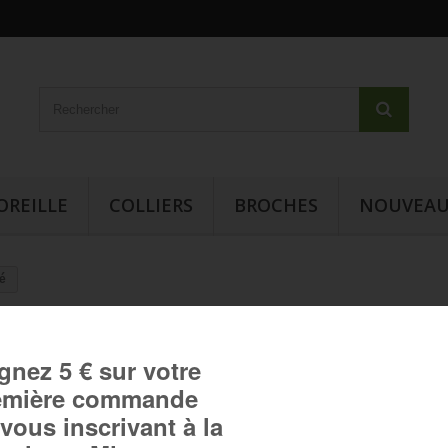
OREILLE
COLLIERS
BROCHES
NOUVEAU
té
Bague Flashy - Vert pâle et violet
pailleté