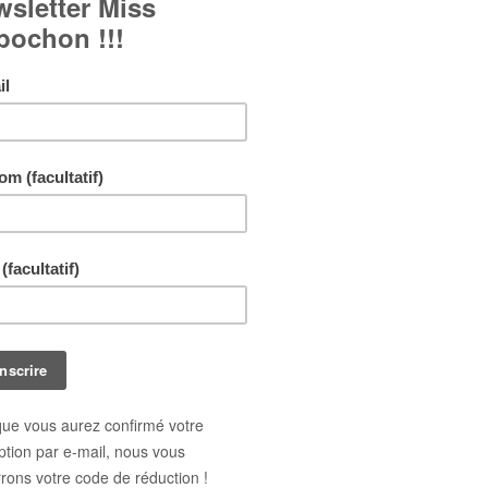
Bague Flashy - Vert pâle et violet pailleté :
Cabochon en verre bombé.
Bague réglable et ajustable à tous les doigts.
Chaque exemplaire peut être très légèrement différent
photo.
Livraison gratuite !
En achetant ce bijou vous pouvez gagner jusq
points de fidélité
. Votre panier totalisera
12
po
pouvant être transformé(s) en un bon de réduct
1,20 €
.