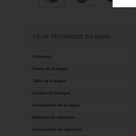
FICHE TECHNIQUE DU BIJOU
Collection
Forme de la bague
Taille de la bague
Couleur de la bague
Composition de la bague
Diamètre du cabochon
Composition du cabochon