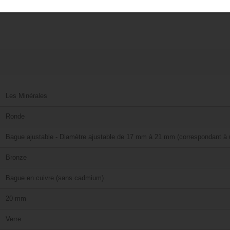
Les Minérales
Ronde
Bague ajustable - Diamètre ajustable de 17 mm à 21 mm (correspondant à u
Bronze
Bague en cuivre (sans cadmium)
20 mm
Verre