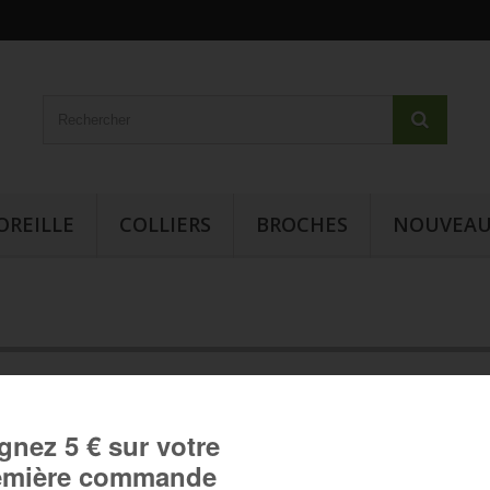
OREILLE
COLLIERS
BROCHES
NOUVEAU
Bague "Mosaïque islamique"
Bague "Mosaïque islamique" :