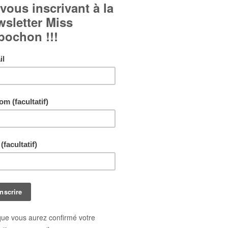
Cabochon en verre bombé.
Couleurs : Bleu, rouge, orange.
Esprit oriental.
Motifs floraux.
Bague réglable et ajustable à tous les doigts.
Livraison gratuite !
En achetant ce bijou vous pouvez gagner jusq
points de fidélité
. Votre panier totalisera
11
po
pouvant être transformé(s) en un bon de réduct
1,10 €
.