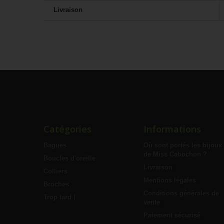
Livraison
Catégories
Informations
Bagues
Où sont portés les bijoux
de Miss Cabochon ?
Boucles d'oreille
Livraison
Colliers
Mentions légales
Broches
Conditions générales de
Trop tard !
vente
Paiement sécurisé