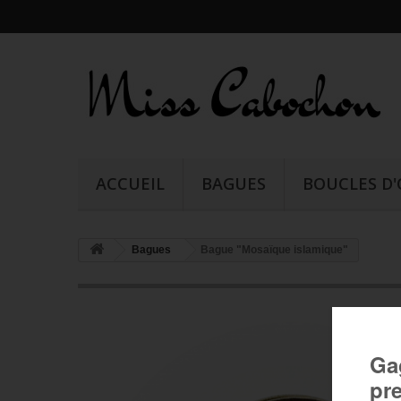
ACCUEIL
BAGUES
BOUCLES D'
Bagues
Bague "Mosaïque islamique"