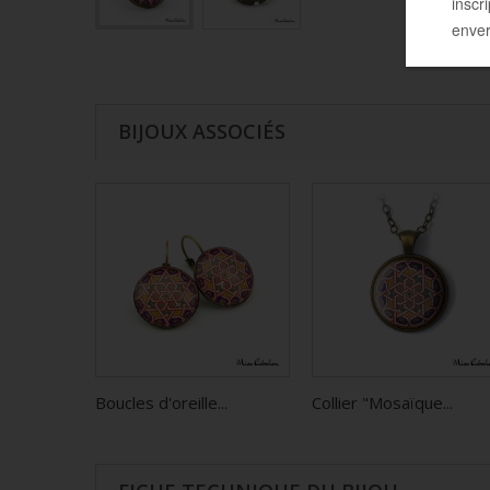
BIJOUX ASSOCIÉS
Boucles d'oreille...
Collier "Mosaïque...