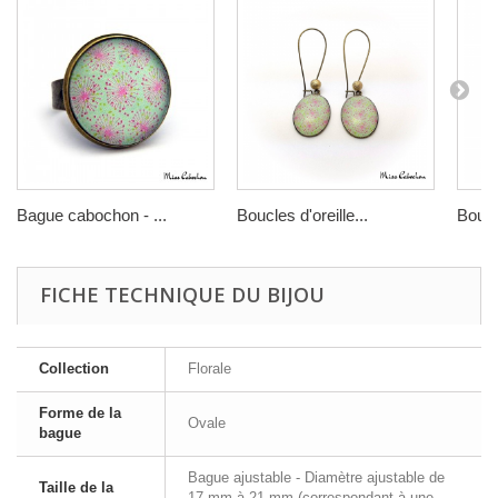
Bague cabochon - ...
Boucles d'oreille...
Boucle
FICHE TECHNIQUE DU BIJOU
Collection
Florale
Forme de la
Ovale
bague
Bague ajustable - Diamètre ajustable de
Taille de la
17 mm à 21 mm (correspondant à une