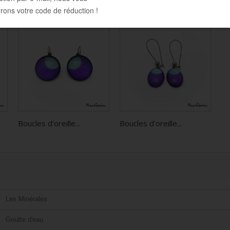
Boucles d'oreille...
Boucles d'oreille...
Les Minérales
Goutte d'eau