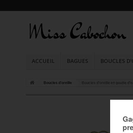
ACCUEIL
BAGUES
BOUCLES D'
Boucles d'oreille
Boucles d'oreille en goutte d'