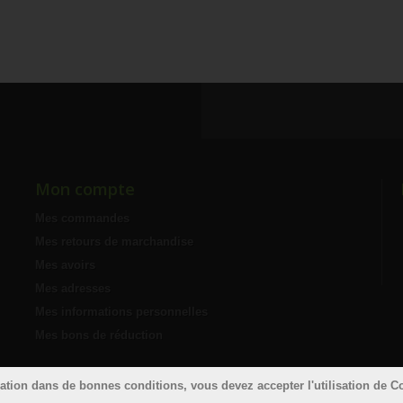
Mon compte
Mes commandes
Mes retours de marchandise
Mes avoirs
Mes adresses
Mes informations personnelles
Mes bons de réduction
tion dans de bonnes conditions, vous devez accepter l'utilisation de Co