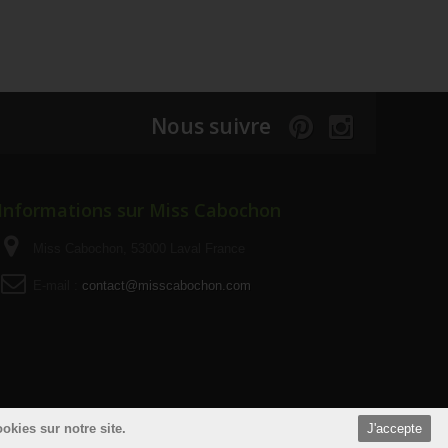
Nous suivre
Informations sur Miss Cabochon
Miss Cabochon, 53000 Laval France
E-mail :
contact@misscabochon.com
okies sur notre site.
J'accepte