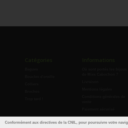
Catégories
Informations
Bagues
Où sont portés les bijoux
de Miss Cabochon ?
Boucles d'oreille
Livraison
Colliers
Mentions légales
Broches
Conditions générales de
Trop tard !
vente
Paiement sécurisé
Conformément aux directives de la CNIL, pour poursuivre votre naviga