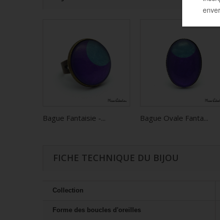
Bague Fantaisie -...
Bague Ovale Fanta...
FICHE TECHNIQUE DU BIJOU
Collection
Forme des boucles d'oreilles