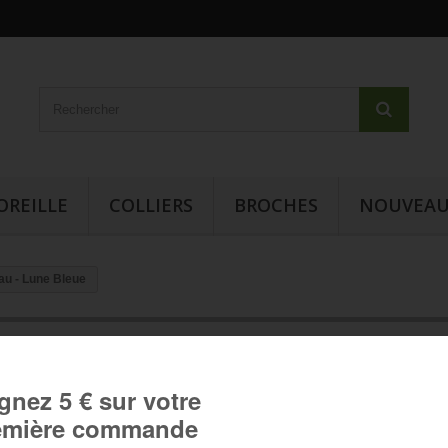
OREILLE
COLLIERS
BROCHES
NOUVEAU
eau - Lune Bleue
Boucles d'oreille en goutte d'eau 
Lune Bleue