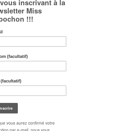
Boucles d'oreille en goutte d'eau - Lune Bleue sur fond
Cabochons en verre bombé.
Boucles d'oreille à crochet.
Chaque exemplaire peut être très légèrement différent
photo.
Livraison gratuite !
En achetant ce bijou vous pouvez gagner jusq
points de fidélité
. Votre panier totalisera
10
po
pouvant être transformé(s) en un bon de réduct
1,00 €
.