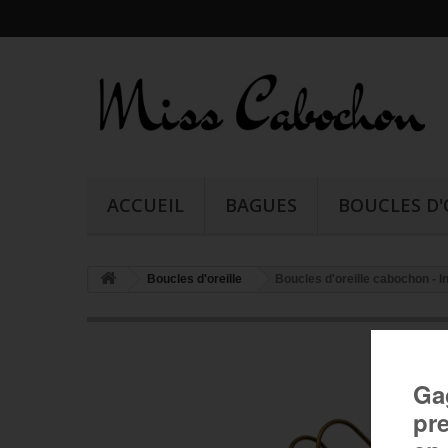
ACCUEIL
BAGUES
BOUCLES D'
Boucles d'oreille
Boucles d'oreille cabochon - In