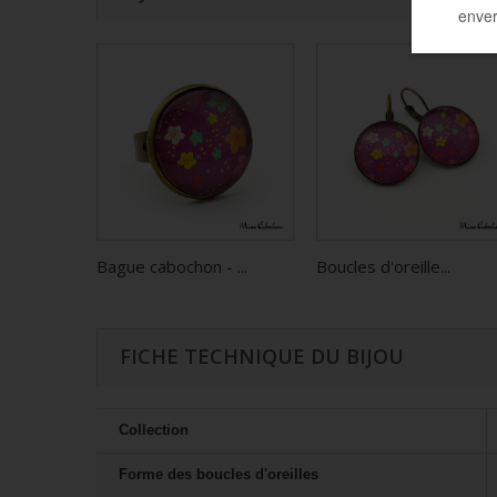
Bague cabochon - ...
Boucles d'oreille...
FICHE TECHNIQUE DU BIJOU
Collection
Forme des boucles d'oreilles