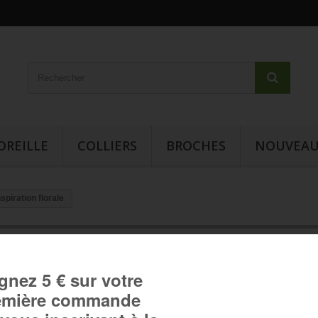
OREILLE
COLLIERS
BROCHES
NOUVEAU
spiration florale
Boucles d'oreille cabochon -
Inspiration florale