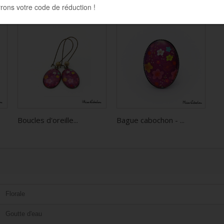
Boucles d'oreille...
Bague cabochon - ...
Florale
Goutte d'eau