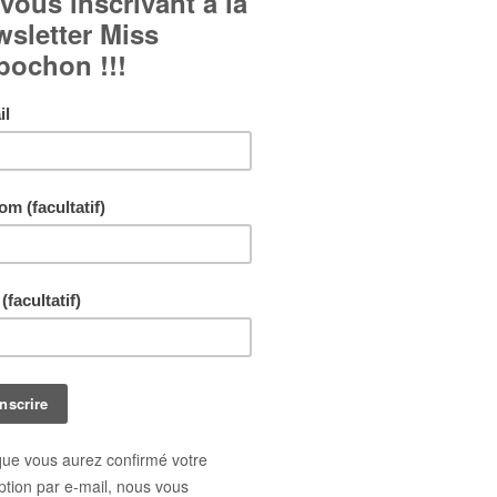
Boucles d'oreille fantaisie en forme de goutte d'eau à
floraux :
Cabochons en verre bombé.
Boucles d'oreille à crochet.
Couleur dominante : Pourpre, violet, mauve.
Livraison gratuite !
En achetant ce bijou vous pouvez gagner jusq
points de fidélité
. Votre panier totalisera
10
po
pouvant être transformé(s) en un bon de réduct
1,00 €
.