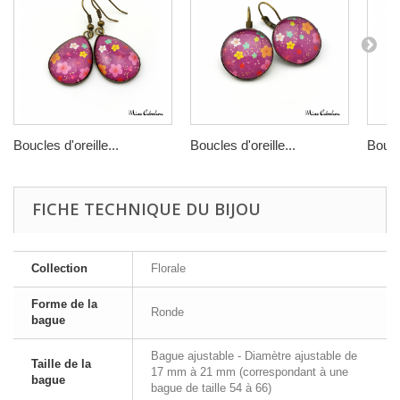
Boucles d'oreille...
Boucles d'oreille...
Boucle
FICHE TECHNIQUE DU BIJOU
Collection
Florale
Forme de la
Ronde
bague
Bague ajustable - Diamètre ajustable de
Taille de la
17 mm à 21 mm (correspondant à une
bague
bague de taille 54 à 66)