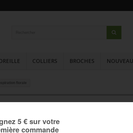
OREILLE
COLLIERS
BROCHES
NOUVEAU
spiration florale
Boucles d'oreille cabochon -
Inspiration florale