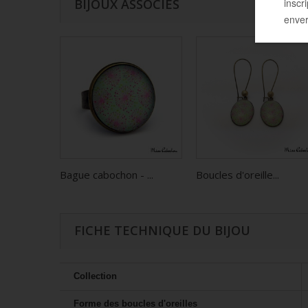
BIJOUX ASSOCIÉS
Bague cabochon - ...
Boucles d'oreille...
FICHE TECHNIQUE DU BIJOU
Collection
Forme des boucles d'oreilles