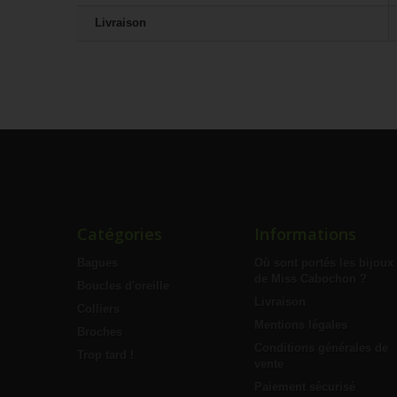
Livraison
Catégories
Informations
Bagues
Où sont portés les bijoux
de Miss Cabochon ?
Boucles d'oreille
Livraison
Colliers
Mentions légales
Broches
Conditions générales de
Trop tard !
vente
Paiement sécurisé