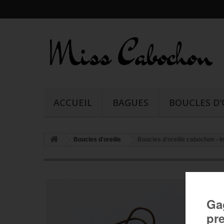
ACCUEIL
BAGUES
BOUCLES D'
Boucles d'oreille
Boucles d'oreille cabochon - In