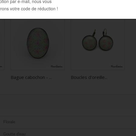
Bague cabochon - ...
Boucles d'oreille...
Florale
Goutte d'eau