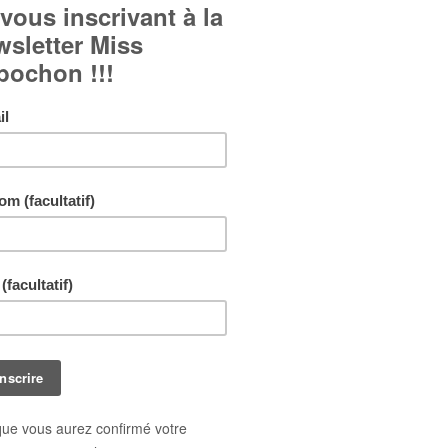
Boucles d'oreille fantaisie en forme de goutte d'eau à
floraux :
Cabochons en verre bombé.
Boucles d'oreille à crochet.
Fond en bristol imprimé.
Bijou réalisé en quatre exemplaires uniquement !
Chaque exemplaire peut être très légèrement différent
photo.
Livraison gratuite !
En achetant ce bijou vous pouvez gagner jusq
points de fidélité
. Votre panier totalisera
9
poi
pouvant être transformé(s) en un bon de réduct
0,90 €
.