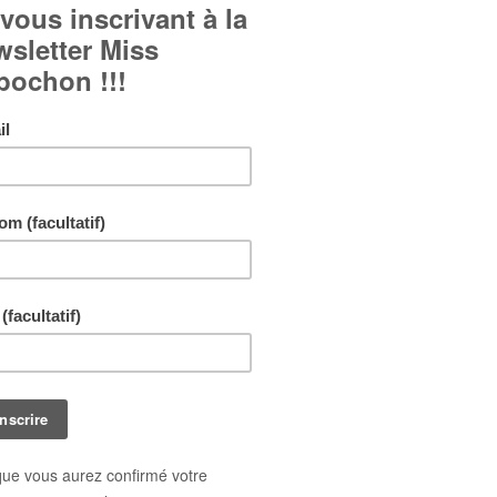
Boucles d'oreille fantaisie en forme de goutte d'eau à
floraux :
Cabochons en verre bombé.
Boucles d'oreille à crochet.
Fond en bristol imprimé.
Bijou réalisé en quatre exemplaires uniquement !
Chaque exemplaire peut être très légèrement différent
photo.
Livraison gratuite !
En achetant ce bijou vous pouvez gagner jusq
points de fidélité
. Votre panier totalisera
9
poi
pouvant être transformé(s) en un bon de réduct
0,90 €
.