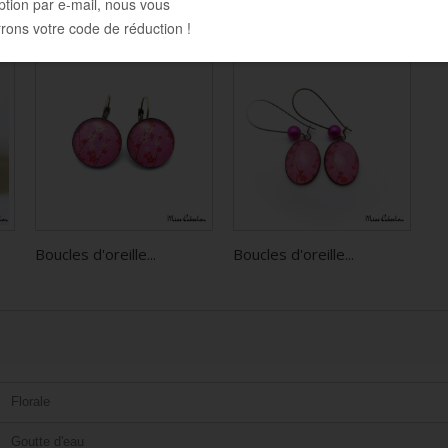
Boucles d'oreille...
Boucles d'oreille...
Florale
Goutte d'eau