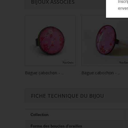
BIJOUX ASSOCIÉS
Bague cabochon - ...
Bague cabochon - ...
FICHE TECHNIQUE DU BIJOU
Collection
Forme des boucles d'oreilles