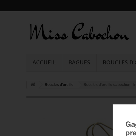
ACCUEIL
BAGUES
BOUCLES D'
Boucles d'oreille
Boucles d'oreille cabochon - In