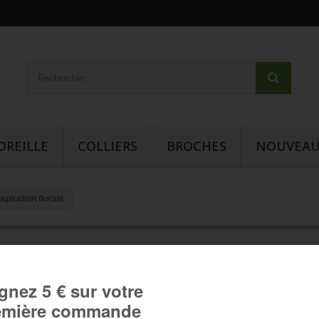
OREILLE
COLLIERS
BROCHES
NOUVEAU
spiration florale
Boucles d'oreille cabochon -
Inspiration florale