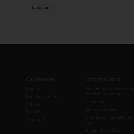
Livraison
Catégories
Informations
Bagues
Où sont portés les bijoux
de Miss Cabochon ?
Boucles d'oreille
Livraison
Colliers
Mentions légales
Broches
Conditions générales de
Trop tard !
vente
Paiement sécurisé