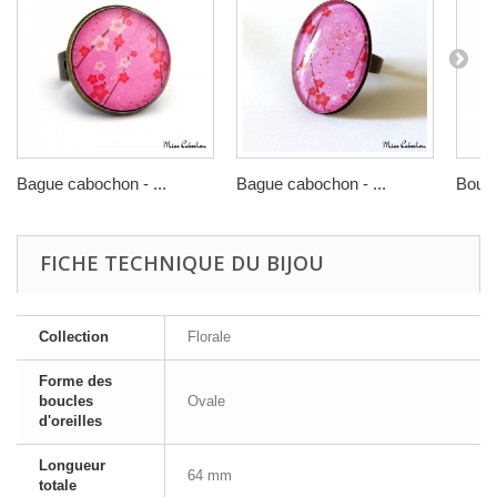
Bague cabochon - ...
Bague cabochon - ...
Boucle
FICHE TECHNIQUE DU BIJOU
Collection
Florale
Forme des
boucles
Ovale
d'oreilles
Longueur
64 mm
totale