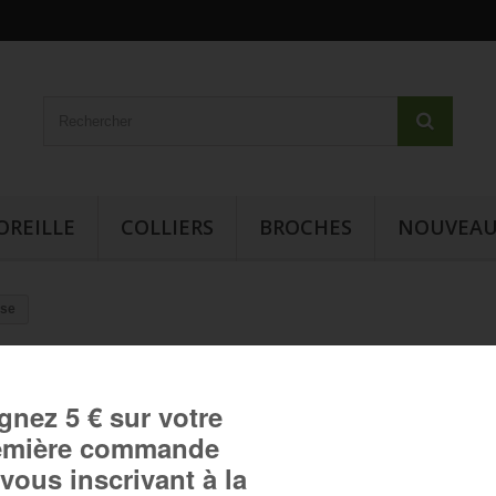
OREILLE
COLLIERS
BROCHES
NOUVEAU
ise
Bague cabochon - Inspiration
japonaise