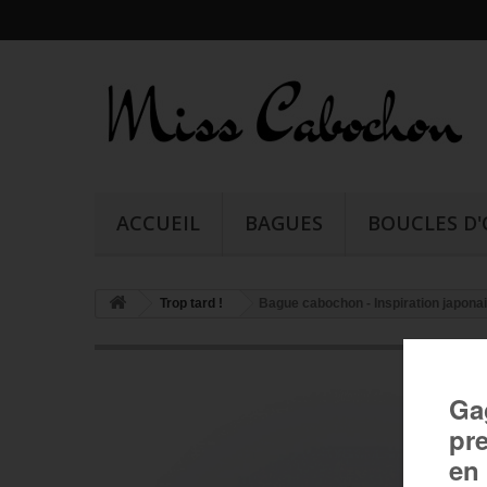
ACCUEIL
BAGUES
BOUCLES D'
Trop tard !
Bague cabochon - Inspiration japona