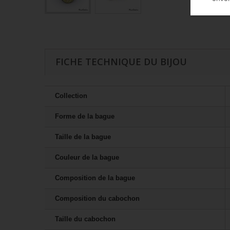
FICHE TECHNIQUE DU BIJOU
Collection
Forme de la bague
Taille de la bague
Couleur de la bague
Composition de la bague
Composition du cabochon
Taille du cabochon