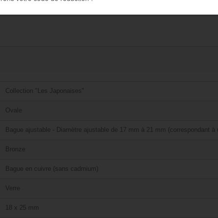
Collection "Les Japonaises"
Ovale
Bague ajustable - Diamètre ajustable de 17 mm à 21 mm (correspondant à u
Bronze
Bague en cuivre (sans cadmium)
Verre
18 x 25 mm