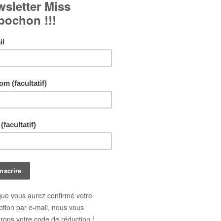
Bague cabochon fantaisie à motif floral japonais :
Cabochon en verre bombé.
Fond en papier japonais.
Bague réglable et ajustable à tous les doigts.
Bijou réalisé en un seul exemplaire !
Livraison gratuite !
En achetant ce bijou vous pouvez gagner jusq
points de fidélité
. Votre panier totalisera
11
po
pouvant être transformé(s) en un bon de réduct
1,10 €
.