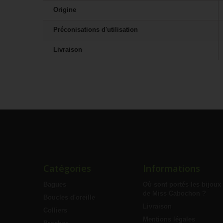
Origine
Préconisations d'utilisation
Livraison
Catégories
Informations
Bagues
Où sont portés les bijoux
de Miss Cabochon ?
Boucles d'oreille
Livraison
Colliers
Mentions légales