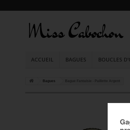
ACCUEIL
BAGUES
BOUCLES D'
Bagues
Bague Fantaisie - Paillette Argent