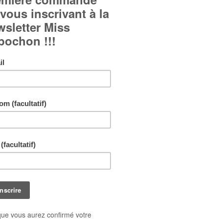
Cabochon en verre bombé.
Bague réglable et ajustable à tous les doigts.
Réalisé à la main, chaque exemplaire peut être très 
différent de la photo.
Livraison gratuite !
En achetant ce bijou vous pouvez gagner jusq
points de fidélité
. Votre panier totalisera
11
po
pouvant être transformé(s) en un bon de réduct
1,10 €
.