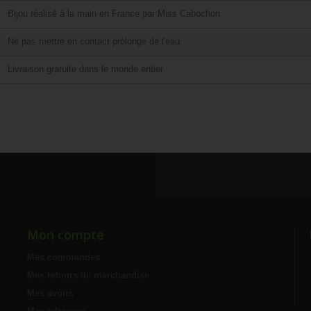
Bijou réalisé à la main en France par Miss Cabochon
Ne pas mettre en contact prolongé de l'eau.
Livraison gratuite dans le monde entier
Mon compte
Mes commandes
Mes retours de marchandise
Mes avoirs