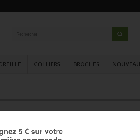
OREILLE
COLLIERS
BROCHES
NOUVEAU
Bague Fantaisie - Paillette Argen
Bague fantaisie ovale procurant une belle brillance et
luminance à votre main :