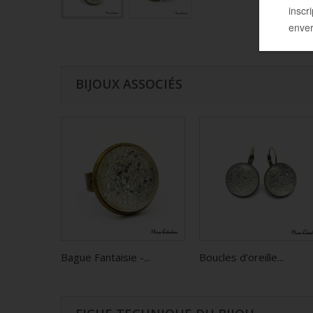
BIJOUX ASSOCIÉS
Bague Fantaisie -...
Boucles d'oreille...