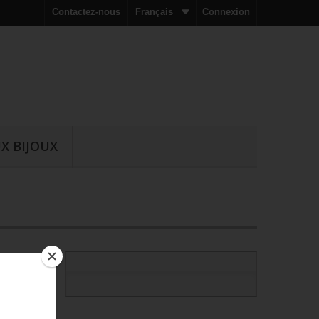
Contactez-nous
Français
Connexion
X BIJOUX
t
 une belle