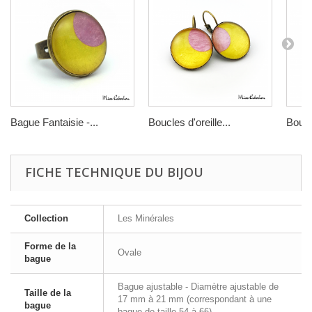
Bague Fantaisie -...
Boucles d'oreille...
Boucle
FICHE TECHNIQUE DU BIJOU
Collection
Les Minérales
Forme de la
Ovale
bague
Bague ajustable - Diamètre ajustable de
Taille de la
17 mm à 21 mm (correspondant à une
bague
bague de taille 54 à 66)